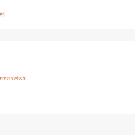
uel
dimmer switch