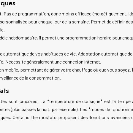
iques
 Pas de programmation, donc moins efficace énergétiquement. Idéa
rsonnalisée pour chaque jour de la semaine. Permet de définir des
le.
dèle hebdomadaire, il permet une programmation horaire pour chaque 
 automatique de vos habitudes de vie. Adaptation automatique de l
ie. Nécessite généralement une connexion internet.
ion mobile, permettant de gérer votre chauffage où que vous soyez
urveillance de la consommation.
ats
és sont cruciales. La *température de consigne* est la tempéra
tes (plus basses la nuit, par exemple). Les *modes de fonctionn
ques. Certains thermostats proposent des fonctions avancées co