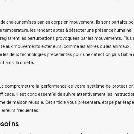
s de chaleur émises par les corps en mouvement. Ils sont parfaits po
de température, les rendant aptes à détecter une présence humaine.
egistrent les perturbations provoquées par les mouvements. Plus sen
ilité aux mouvements extérieurs, comme les arbres ou les animaux.
les deux technologies précédentes pour une détection plus fiable e
 ainsi la sûreté.
eut compromettre la performance de votre système de protectio
ficace. Il est donc essentiel de suivre attentivement les instructio
me de maison réussie. Cet article vous présentera, étape par étape
 erreurs fréquentes.
esoins