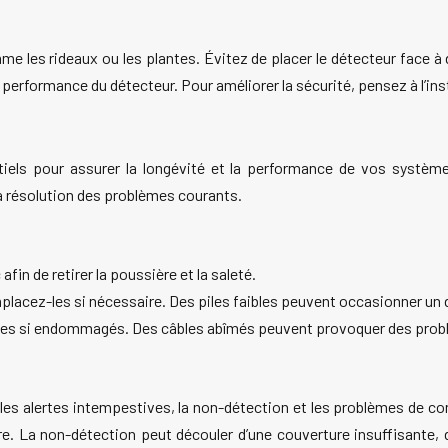
me les rideaux ou les plantes. Évitez de placer le détecteur face à
 performance du détecteur. Pour améliorer la sécurité, pensez à l’ins
iels pour assurer la longévité et la performance de vos système
a résolution des problèmes courants.
fin de retirer la poussière et la saleté.
et remplacez-les si nécessaire. Des piles faibles peuvent occasionner 
parez-les si endommagés. Des câbles abîmés peuvent provoquer des pr
es alertes intempestives, la non-détection et les problèmes de c
 La non-détection peut découler d’une couverture insuffisante, d’u