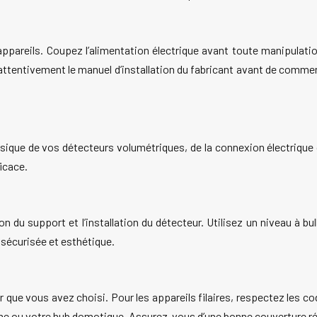
 appareils. Coupez l’alimentation électrique avant toute manipulatio
attentivement le manuel d’installation du fabricant avant de commen
ysique de vos détecteurs volumétriques, de la connexion électrique o
icace.
n du support et l’installation du détecteur. Utilisez un niveau à bu
is sécurisée et esthétique.
 que vous avez choisi. Pour les appareils filaires, respectez les co
rme ou votre hub domotique. Assurez-vous d’une bonne couverture ré