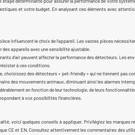
e étape déterminante pour assurer la performance de votre système 
mestiques et votre budget. En analysant ces éléments avec attentio
 la pièce influencent le choix de l’appareil. Les vastes pièces nécess
 des appareils avec une sensibilité ajustable.
ourants d’air peuvent affecter la performance des détecteurs. Les 
ésister à ces conditions.
 choisissez des détecteurs « pet-friendly » qui ne tiennent pas c
mains des mouvements animaux, diminuant ainsi les alarmes intemp
dérablement en fonction de leur technologie, de leurs fonctionnali
espondant à vos possibilités financières.
lité, voici quelques conseils à appliquer. Privilégiez les marques re
es que CE et EN. Consultez attentivement les commentaires des utili