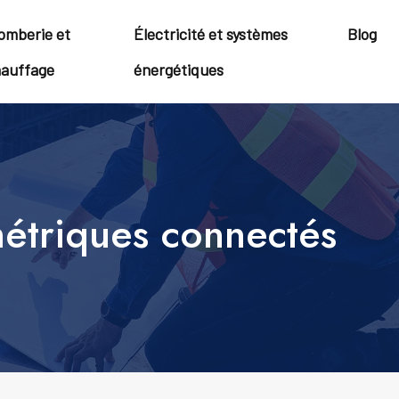
omberie et
Électricité et systèmes
Blog
auffage
énergétiques
métriques connectés