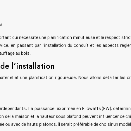
et
portant qui nécessite une planification minutieuse et le respect s
vice, en passant par l’installation du conduit et les aspects régle
auffage au bois.
de l’installation
tériel et une planification rigoureuse. Nous allons détailler les cr
é
terdépendants. La puissance, exprimée en kilowatts (kW), détermine
n de la maison et la hauteur sous plafond peuvent influencer ce ch
 ou avec de hauts plafonds, il serait préférable de choisir un modèl