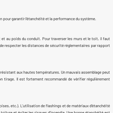
in pour garantir l’étanchéité et la performance du système.
t au poids du conduit. Pour traverser les murs et le toit, il faut
de respecter les distances de sécurité réglementaires par rapport
tic résistant aux hautes températures. Un mauvais assemblage peut
n tirage. Il est fortement recommandé de vérifier régulièrement
ises, etc.). L’utilisation de flashings et de matériaux d’étanchéité
a toiture et éviter les risques d’incendie. Une bonne étanchéité est