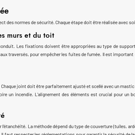
née
pect des normes de sécurité. Chaque étape doit être réalisée avec so
s murs et du toit
onduit. Les fixations doivent être appropriées au type de support e
aux traversés, pour empêcher les fuites de fumée. Il est important 
 Chaque joint doit être parfaitement ajusté et scellé avec un mas
ire un incendie. L’alignement des éléments est crucial pour un bo
té
 l’étanchéité. La méthode dépend du type de couverture (tuiles, ardo
 Il faut respecter les réglementations pour garantir la sécurité de l