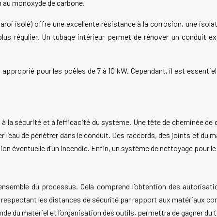
on au monoxyde de carbone.
roi isolé) offre une excellente résistance à la corrosion, une isola
plus régulier. Un tubage intérieur permet de rénover un conduit e
approprié pour les poêles de 7 à 10 kW. Cependant, il est essentie
à la sécurité et à l’efficacité du système. Une tête de cheminée de
 l’eau de pénétrer dans le conduit. Des raccords, des joints et du 
n éventuelle d’un incendie. Enfin, un système de nettoyage pour le c
 l’ensemble du processus. Cela comprend l’obtention des autorisati
 respectant les distances de sécurité par rapport aux matériaux co
nde du matériel et l’organisation des outils, permettra de gagner du 