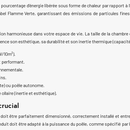
e pourcentage d’énergie libérée sous forme de chaleur par rapport à
bel Flamme Verte, garantissant des émissions de particules fine
on harmonieuse dans votre espace de vie. La taille de la chambre
nfluence son esthétique, sa durabilité et son inertie thermique (capacité
W/10m²).
st performant.
onnementale.
ins.
nte) ou poêle autonome.
 ollaire (inertie et esthétique).
rucial
 Il doit être parfaitement dimensionné, correctement installé et ent
nduit doit être adapté à la puissance du poêle, comme spécifié par 