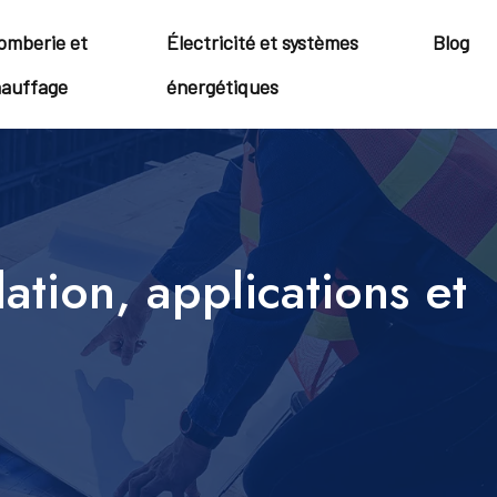
omberie et
Électricité et systèmes
Blog
auffage
énergétiques
lation, applications et