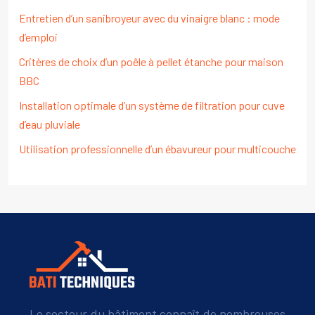
Entretien d’un sanibroyeur avec du vinaigre blanc : mode
d’emploi
Critères de choix d’un poêle à pellet étanche pour maison
BBC
Installation optimale d’un système de filtration pour cuve
d’eau pluviale
Utilisation professionnelle d’un ébavureur pour multicouche
Le secteur du bâtiment connaît de nombreuses