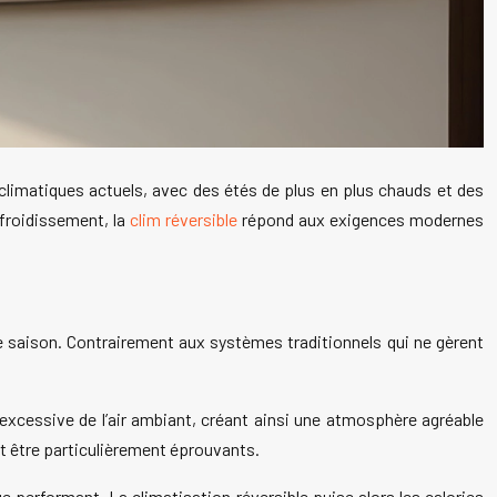
climatiques actuels, avec des étés de plus en plus chauds et des
efroidissement, la
clim réversible
répond aux exigences modernes
e saison. Contrairement aux systèmes traditionnels qui ne gèrent
ur excessive de l’air ambiant, créant ainsi une atmosphère agréable
t être particulièrement éprouvants.
ge performant. La climatisation réversible puise alors les calories