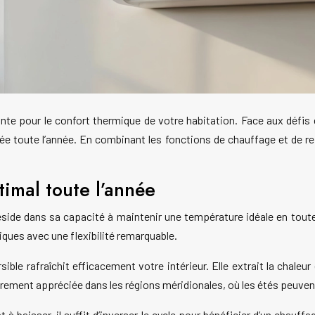
te pour le confort thermique de votre habitation. Face aux défis 
ée toute l’année. En combinant les fonctions de chauffage et de r
timal toute l’année
side dans sa capacité à maintenir une température idéale en tout
iques avec une flexibilité remarquable.
ible rafraîchit efficacement votre intérieur. Elle extrait la chale
èrement appréciée dans les régions méridionales, où les étés peuven
baisser, il suffit d’inverser le cycle pour bénéficier d’un chauffa