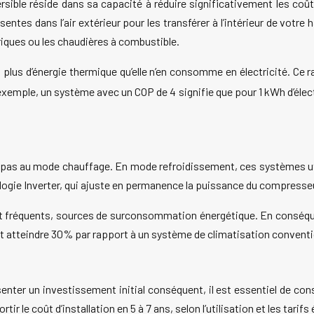
ersible réside dans sa capacité à réduire significativement les c
sentes dans l’air extérieur pour les transférer à l’intérieur de vot
riques ou les chaudières à combustible.
 plus d’énergie thermique qu’elle n’en consomme en électricité. Ce r
exemple, un système avec un COP de 4 signifie que pour 1 kWh d’éle
mite pas au mode chauffage. En mode refroidissement, ces systèmes 
gie Inverter, qui ajuste en permanence la puissance du compresseur
êt fréquents, sources de surconsommation énergétique. En conséqu
 atteindre 30% par rapport à un système de climatisation conventi
résenter un investissement initial conséquent, il est essentiel de c
r le coût d’installation en 5 à 7 ans, selon l’utilisation et les tarif