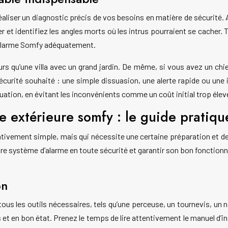
réaliser un diagnostic précis de vos besoins en matière de sécurité.
eiller et identifiez les angles morts où les intrus pourraient se cac
r alarme Somfy adéquatement.
s qu’une villa avec un grand jardin. De même, si vous avez un chie
écurité souhaité : une simple dissuasion, une alerte rapide ou une i
tuation, en évitant les inconvénients comme un coût initial trop élev
me extérieure somfy : le guide pratiqu
ativement simple, mais qui nécessite une certaine préparation et de 
tre système d’alarme en toute sécurité et garantir son bon fonctio
on
us les outils nécessaires, tels qu’une perceuse, un tournevis, un n
 en bon état. Prenez le temps de lire attentivement le manuel d’inst