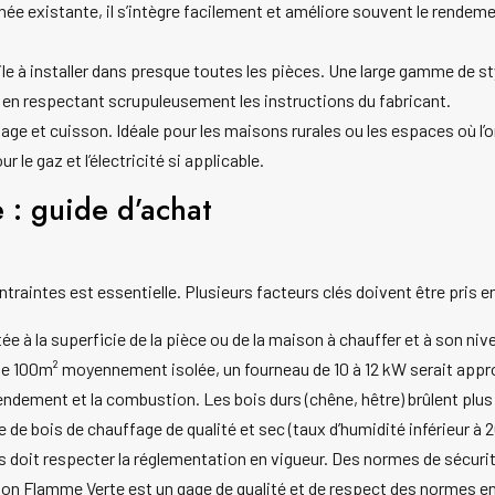
ée existante, il s’intègre facilement et améliore souvent le rendeme
le à installer dans presque toutes les pièces. Une large gamme de st
e, en respectant scrupuleusement les instructions du fabricant.
fage et cuisson. Idéale pour les maisons rurales ou les espaces où 
le gaz et l’électricité si applicable.
 : guide d’achat
raintes est essentielle. Plusieurs facteurs clés doivent être pris e
 à la superficie de la pièce ou de la maison à chauffer et à son nivea
e 100m² moyennement isolée, un fourneau de 10 à 12 kW serait appr
 rendement et la combustion. Les bois durs (chêne, hêtre) brûlent plu
e de bois de chauffage de qualité et sec (taux d’humidité inférieur à 
ois doit respecter la réglementation en vigueur. Des normes de sécu
cation Flamme Verte est un gage de qualité et de respect des normes 