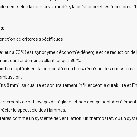
blement selon la marque, le modèle, la puissance et les fonctionnalités
is
onction de critères spécifiques :
rieur à 70%) est synonyme d’économie d’énergie et de réduction de 
gnent des rendements allant jusqu’à 85%.
aire optimisent la combustion du bois, réduisant les émissions de
combustion.
ns 8 mm), sa qualité et son traitement influencent la durabilité et l’i
hargement, de nettoyage, de réglage) et son design sont des élément
précier le spectacle des flammes.
ires comme un système de ventilation, un thermostat, ou un système 