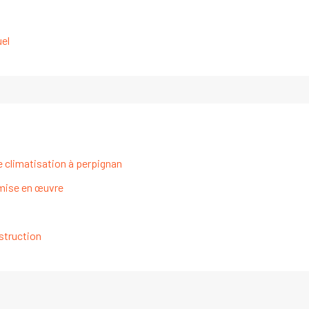
uel
e climatisation à perpignan
t mise en œuvre
struction