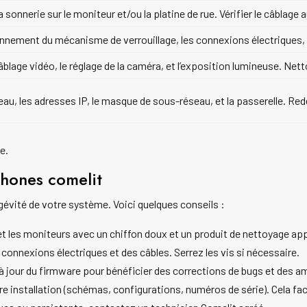
la sonnerie sur le moniteur et/ou la platine de rue. Vérifier le câbl
ionnement du mécanisme de verrouillage, les connexions électriques, 
câblage vidéo, le réglage de la caméra, et l’exposition lumineuse. Netto
seau, les adresses IP, le masque de sous-réseau, et la passerelle. Red
e.
phones comelit
gévité de votre système. Voici quelques conseils :
et les moniteurs avec un chiffon doux et un produit de nettoyage ap
s connexions électriques et des câbles. Serrez les vis si nécessaire.
 jour du firmware pour bénéficier des corrections de bugs et des am
 installation (schémas, configurations, numéros de série). Cela faci