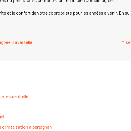
s ou persistants, contactez un technicien Comelit agréé.
ité et le confort de votre copropriété pour les années à venir. En 
gbee universelle
Mise
e résidentielle
uel
e climatisation à perpignan