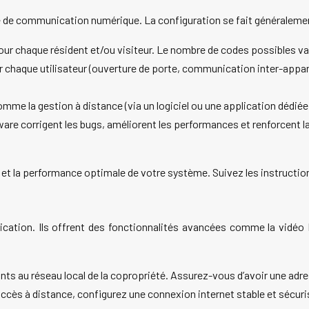
e de communication numérique. La configuration se fait généralement 
ur chaque résident et/ou visiteur. Le nombre de codes possibles var
ur chaque utilisateur (ouverture de porte, communication inter-appar
me la gestion à distance (via un logiciel ou une application dédiée) 
ware corrigent les bugs, améliorent les performances et renforcent l
é et la performance optimale de votre système. Suivez les instruction
ation. Ils offrent des fonctionnalités avancées comme la vidéo H
s au réseau local de la copropriété. Assurez-vous d’avoir une adre
’accès à distance, configurez une connexion internet stable et sécu