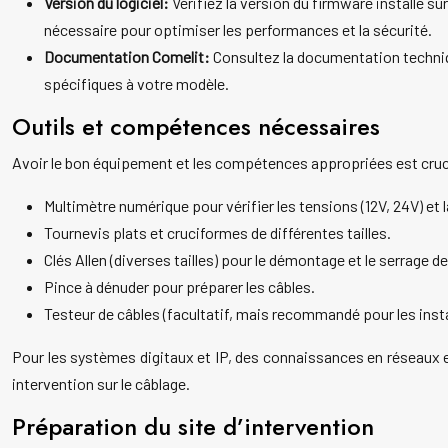
Version du logiciel:
Vérifiez la version du firmware installé 
nécessaire pour optimiser les performances et la sécurité.
Documentation Comelit:
Consultez la documentation techniqu
spécifiques à votre modèle.
Outils et compétences nécessaires
Avoir le bon équipement et les compétences appropriées est crucial
Multimètre numérique pour vérifier les tensions (12V, 24V) et l
Tournevis plats et cruciformes de différentes tailles.
Clés Allen (diverses tailles) pour le démontage et le serrage d
Pince à dénuder pour préparer les câbles.
Testeur de câbles (facultatif, mais recommandé pour les inst
Pour les systèmes digitaux et IP, des connaissances en réseaux e
intervention sur le câblage.
Préparation du site d’intervention