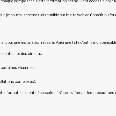
sur chaque composant. Cette information est souvent accessible via 
e (manuels, schémas) disponible sur le site web de Comelit ou fourni
 pour une installation réussie. Voici une liste d’outils indispensabl
a continuité des circuits.
e certaines visseries.
allations complexes).
t informatique sont nécessaires. N’oubliez jamais les précautions d